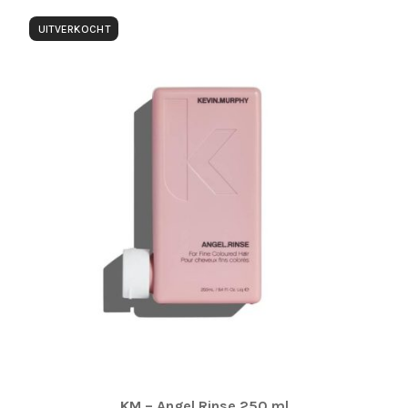
UITVERKOCHT
KM – Angel.Rinse 250 ml