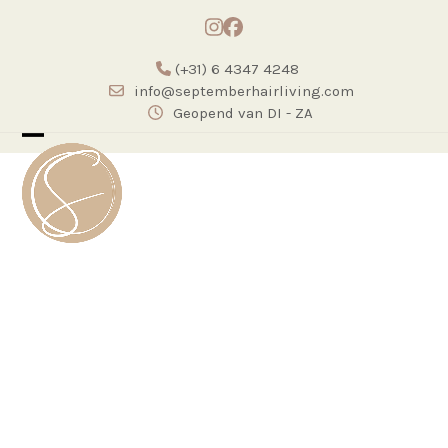
Skip
Instagram
Facebook
to
content
(+31) 6 4347 4248
info@septemberhairliving.com
Geopend van DI - ZA
Open
Close
mobile
mobile
menu
menu