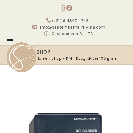
Skip
Instagram
Facebook
to
content
(+31) 6 4347 4248
info@septemberhairliving.com
Geopend van DI - ZA
Open
Close
SHOP
mobile
mobile
Home
»
Shop
»
KM – Rough.Rider 100 gram
menu
menu