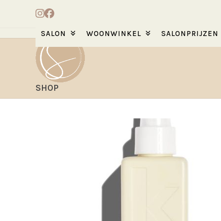
Skip
Instagram
Facebook
to
content
SALON
WOONWINKEL
SALONPRIJZEN
SHOP