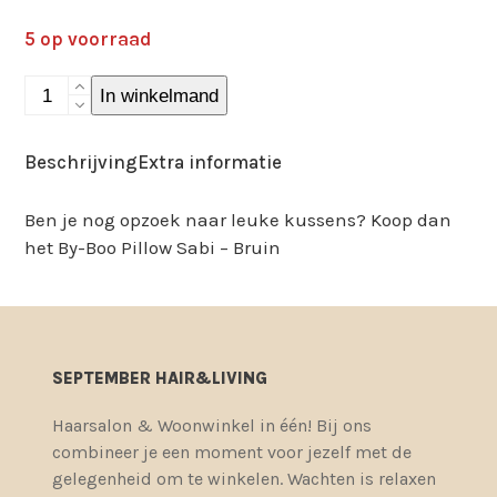
5 op voorraad
Byboo
In winkelmand
-
Pillow,
Beschrijving
Extra informatie
Sabi
-
Ben je nog opzoek naar leuke kussens? Koop dan
bruin
het By-Boo Pillow Sabi – Bruin
aantal
SEPTEMBER HAIR&LIVING
Haarsalon & Woonwinkel in één! Bij ons
combineer je een moment voor jezelf met de
gelegenheid om te winkelen. Wachten is relaxen