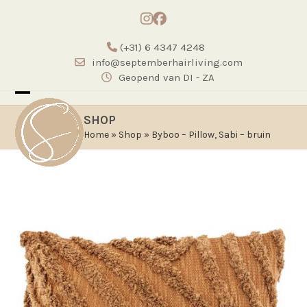
Skip
Instagram
Facebook
to
content
(+31) 6 4347 4248
info@septemberhairliving.com
Geopend van DI - ZA
Open
Close
SHOP
mobile
mobile
Home
»
Shop
»
Byboo – Pillow, Sabi – bruin
menu
menu