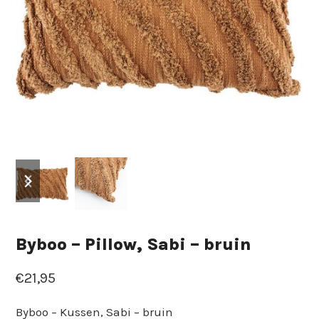
previous
next
slide
slide
Byboo – Pillow, Sabi – bruin
€
21,95
Byboo – Kussen, Sabi – bruin