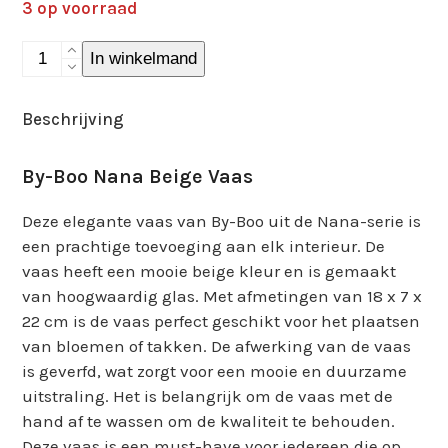
3 op voorraad
By-
In winkelmand
Boo
Nana
Beschrijving
Beige
Vaas
By-Boo Nana Beige Vaas
aantal
Deze elegante vaas van By-Boo uit de Nana-serie is
een prachtige toevoeging aan elk interieur. De
vaas heeft een mooie beige kleur en is gemaakt
van hoogwaardig glas. Met afmetingen van 18 x 7 x
22 cm is de vaas perfect geschikt voor het plaatsen
van bloemen of takken. De afwerking van de vaas
is geverfd, wat zorgt voor een mooie en duurzame
uitstraling. Het is belangrijk om de vaas met de
hand af te wassen om de kwaliteit te behouden.
Deze vaas is een must-have voor iedereen die op