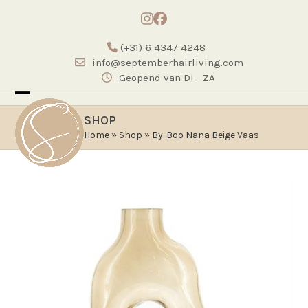
Skip
Instagram
Facebook
to
content
(+31) 6 4347 4248
info@septemberhairliving.com
Geopend van DI - ZA
Open
Close
SHOP
mobile
mobile
Home
»
Shop
»
By-Boo Nana Beige Vaas
menu
menu